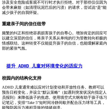
涉及安全危险或客观不可行时才执行拒绝。对于那些仅仅因为
会带来麻烦（如清理玩泥巴后的污渍）的请求，尝试说“是”能
减少孩子的自我怀疑。
重建亲子间的信任纽带
频繁的纠正和拒绝容易损害孩子的自尊心。增加肯定的回应可
以建立深层的信任，将亲子关系从单纯的行为管教转向积极的
情感联结。这种转变不仅能提升孩子的自信，也能缓解家庭内
部的紧张气氛。
提升 ADHD 儿童对环境变化的适应力
校园内的结构化支持
ADHD 儿童通常难以应对计划变动和开放性任务。教师可以
预告日程变化，并设立“默认策略”（如遇到突发状况向指定人
员报到）来降低孩子的焦虑。使用填空式大纲有助于孩子练习
记笔记，安排“Take 5”短时间冷静间歇并配合压力球等工具，
能预防因压力堆积导致的情绪崩溃。