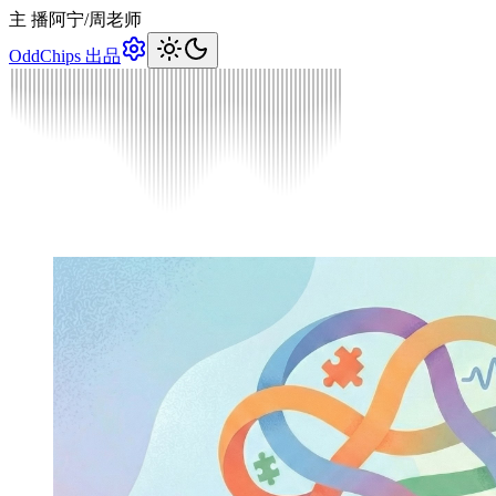
主 播
阿宁
/
周老师
OddChips 出品