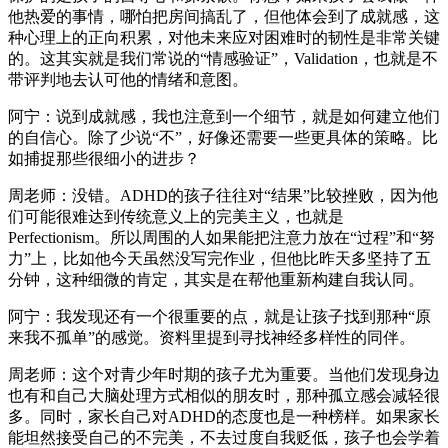
他热爱的事情，哪怕把房间搞乱了，但他体会到了成就感，这
种心理上的正向积累，对他未来应对困难时的韧性是非常关键
的。这其实就是我们常说的“情感验证”，Validation，也就是不
带评判地去认可他的情绪和意图。
阿宁：说到成就感，我也注意到一个细节，就是如何建立他们
的自信心。除了少说“不”，好像还需要一些更具体的策略。比
如捕捉那些很细小的进步？
周老师：没错。ADHD的孩子往往对“结果”比较挫败，因为他
们可能很难达到传统意义上的完美主义，也就是
Perfectionism。所以周围的人如果能把注意力放在“过程”和“努
力”上，比如他今天虽然没写完作业，但他比昨天多坚持了五
分钟，这种细微的肯定，其实是在帮他重新构建自我认同。
阿宁：我发现还有一个很重要的点，就是让孩子找到那种“原
来我不孤单”的感觉。资料里提到寻找神经多样性的同伴。
周老师：这个对青少年时期的孩子尤为重要。当他们发现身边
也有和自己大脑处理方式相似的朋友时，那种孤立感会减轻很
多。同时，家长自己对ADHD的态度也是一种榜样。如果家长
能坦然接受自己的不完美，不去过度自我贬低，孩子也会学着