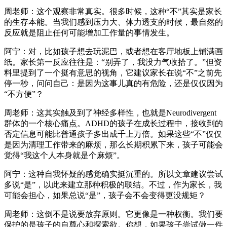
周老师：这个观察非常真实。很多时候，这种“不”其实是家长
的生存本能。当我们感到压力大、体力透支的时候，最自然的
反应就是阻止任何可能增加工作量的事情发生。
阿宁：对，比如孩子想去玩泥巴，或者想在客厅地板上铺满画
纸。家长第一反应往往是：“别弄了，我没力气收拾了。”但资
料里提到了一个挺有意思的视角，它建议家长在说“不”之前先
停一秒，问问自己：是因为这事儿真的有危险，还是仅仅因为
“不方便”？
周老师：这其实触及到了神经多样性，也就是Neurodivergent
群体的一个核心痛点。ADHD的孩子在成长过程中，接收到的
否定信息可能比普通孩子多出成千上万倍。如果这些“不”仅仅
是因为清理工作带来的麻烦，那么长期积累下来，孩子可能会
觉得“我这个人本身就是个麻烦”。
阿宁：这种自我怀疑的感觉确实挺沉重的。所以文章建议尝试
多说“是”，以此来建立那种积极的联结。不过，作为家长，我
可能会担心，如果总说“是”，孩子会不会变得更没规矩？
周老师：这倒不是说要放弃原则。它更像是一种权衡。我们要
保护的是孩子的自尊心和探索欲。你想，如果孩子尝试做一件