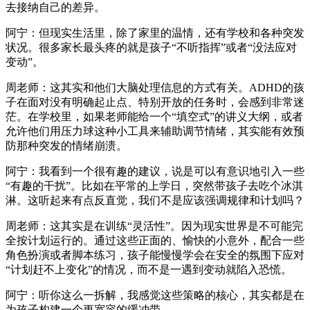
去接纳自己的差异。
阿宁：但现实生活里，除了家里的温情，还有学校和各种突发
状况。很多家长最头疼的就是孩子“不听指挥”或者“没法应对
变动”。
周老师：这其实和他们大脑处理信息的方式有关。ADHD的孩
子在面对没有明确起止点、特别开放的任务时，会感到非常迷
茫。在学校里，如果老师能给一个“填空式”的讲义大纲，或者
允许他们用压力球这种小工具来辅助调节情绪，其实能有效预
防那种突发的情绪崩溃。
阿宁：我看到一个很有趣的建议，说是可以有意识地引入一些
“有趣的干扰”。比如在平常的上学日，突然带孩子去吃个冰淇
淋。这听起来有点反直觉，我们不是应该强调规律和计划吗？
周老师：这其实是在训练“灵活性”。因为现实世界是不可能完
全按计划运行的。通过这些正面的、愉快的小意外，配合一些
角色扮演或者脚本练习，孩子能慢慢学会在安全的氛围下应对
“计划赶不上变化”的情况，而不是一遇到变动就陷入恐慌。
阿宁：听你这么一拆解，我感觉这些策略的核心，其实都是在
为孩子构建一个更宽容的缓冲带。